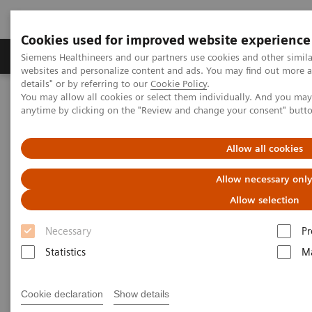
Cookies used for improved website experience
Tuotteet ja palvelut
Tuki ja dokumentaatio
Siemens Healthineers and our partners use cookies and other simil
websites and personalize content and ads. You may find out more 
details" or by referring to our
Cookie Policy
.
You may allow all cookies or select them individually. And you ma
Home
Koulutukset
Siemens Healthineers Akatemia
anytime by clicking on the "Review and change your consent" butt
Kurssitarjonta: Kuvantaminen
MR Alkeet
Allow all cookies
Allow necessary onl
Allow selection
Necessary
Pr
Statistics
Ma
Cookie declaration
Show details