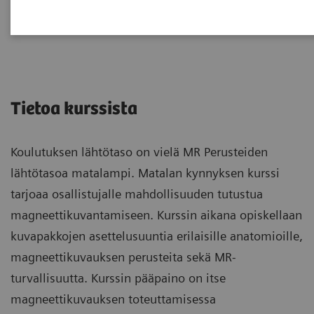
MR Alkeet
Tietoa kurssista
Koulutuksen lähtötaso on vielä MR Perusteiden
lähtötasoa matalampi. Matalan kynnyksen kurssi
tarjoaa osallistujalle mahdollisuuden tutustua
magneettikuvantamiseen. Kurssin aikana opiskellaan
kuvapakkojen asettelusuuntia erilaisille anatomioille,
magneettikuvauksen perusteita sekä MR-
turvallisuutta. Kurssin pääpaino on itse
magneettikuvauksen toteuttamisessa