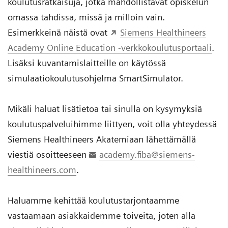
koulutusratkaisuja, jotka mahdollistavat opiskelun
omassa tahdissa, missä ja milloin vain.
Esimerkkeinä näistä ovat
Siemens Healthineers
Academy Online Education -verkkokoulutusportaali
.
Lisäksi kuvantamislaitteille on käytössä
simulaatiokoulutusohjelma SmartSimulator.
Mikäli haluat lisätietoa tai sinulla on kysymyksiä
koulutuspalveluihimme liittyen, voit olla yhteydessä
Siemens Healthineers Akatemiaan lähettämällä
viestiä osoitteeseen
academy.fiba@siemens-
healthineers.com
.
Haluamme kehittää koulutustarjontaamme
vastaamaan asiakkaidemme toiveita, joten alla