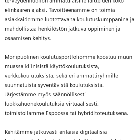
terveydenhuollon ammattilaisille laitteiden koko
elinkaaren ajaksi. Tavoitteenamme on toimia
asiakkaidemme luotettavana koulutuskumppanina ja
mahdollistaa henkilöstön jatkuva oppiminen ja
osaamisen kehitys.
Monipuolinen koulutusportfoliomme koostuu muun
muassa kliinisistä käyttökoulutuksista,
verkkokoulutuksista, sekä eri ammattiryhmille
suunnatuista syventävistä koulutuksista.
Järjestämme myös säännöllisesti
luokkahuonekoulutuksia virtuaalisesti,
toimistollamme Espoossa tai hybriditoteutuksena.
Kehitämme jatkuvasti erilaisia digitaalisia