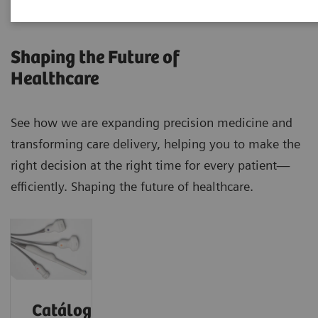
Shaping the Future of
Healthcare
See how we are expanding precision medicine and
transforming care delivery, helping you to make the
right decision at the right time for every patient—
efficiently. Shaping the future of healthcare.
Catálogo