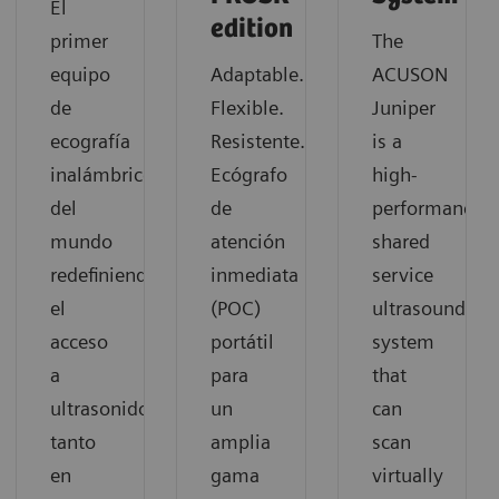
El
edition
primer
The
equipo
Adaptable.
ACUSON
de
Flexible.
Juniper
ecografía
Resistente...
is a
inalámbrico
Ecógrafo
high-
del
de
performance
mundo
atención
shared
redefiniendo
inmediata
service
el
(POC)
ultrasound
acceso
portátil
system
a
para
that
ultrasonidos
un
can
tanto
amplia
scan
en
gama
virtually