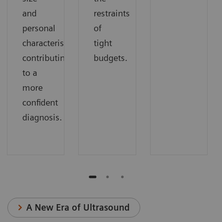
and
restraints
personal
of
characteristics
tight
contributing
budgets.
to a
more
confident
diagnosis.
A New Era of Ultrasound