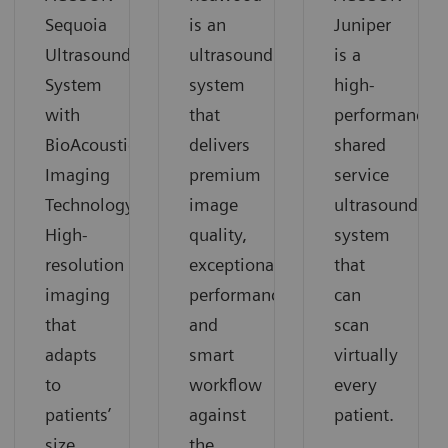
Sequoia
is an
Juniper
Ultrasound
ultrasound
is a
System
system
high-
with
that
performance
BioAcoustic
delivers
shared
Imaging
premium
service
Technology.
image
ultrasound
High-
quality,
system
resolution
exceptional
that
imaging
performance
can
that
and
scan
adapts
smart
virtually
to
workflow
every
patients’
against
patient.
size
the