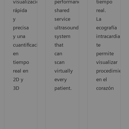
visualización
performance
tiempo
rápida
shared
real.
y
service
La
precisa
ultrasound
ecografía
y una
system
intracardiaca
cuantificación
that
te
en
can
permite
tiempo
scan
visualizar
real en
virtually
procedimiento
2D y
every
en el
3D
patient.
corazón