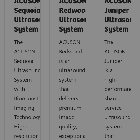
ACUSON
ACUSON
ACUSON
Sequoia
Redwood
Juniper
Ultrasound
Ultrasound
Ultrasoun
System
System
System
The
ACUSON
The
ACUSON
Redwood
ACUSON
Sequoia
is an
Juniper
Ultrasound
ultrasound
is a
System
system
high-
with
that
performance
BioAcoustic
delivers
shared
Imaging
premium
service
Technology.
image
ultrasound
High-
quality,
system
resolution
exceptional
that