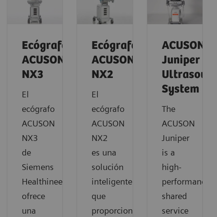
Ecógrafo
Ecógrafo
ACUSON
ACUSON
ACUSON
Juniper
NX3
NX2
Ultrasoun
System
El
El
ecógrafo
ecógrafo
The
ACUSON
ACUSON
ACUSON
NX3
NX2
Juniper
de
es una
is a
Siemens
solución
high-
Healthineers
inteligente
performance
ofrece
que
shared
una
proporciona
service