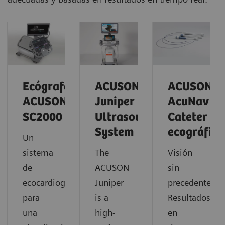
Ecógrafo
ACUSON
ACUSON
ACUSON
Juniper
AcuNav
SC2000
Ultrasound
Cateter
System
ecográfico
Un
sistema
The
Visión
de
ACUSON
sin
ecocardiograma
Juniper
precedentes.
para
is a
Resultados
una
high-
en