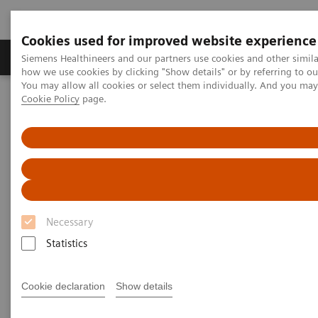
Cookies used for improved website experience
Productos y servicios
Especialidades clínicas
Siemens Healthineers and our partners use cookies and other simil
how we use cookies by clicking "Show details" or by referring to o
You may allow all cookies or select them individually. And you ma
Cookie Policy
page.
Home
Diagnóstico médico por imagen
Ecógrafos
Ecógrafos
Los ecógrafos de Siemens Healtineers mejoran el
Necessary
diagnóstico con un rendimiento de imagen avanzado
Statistics
y tecnologías adaptables. Nuestro portfolio de
ecografía satisface las necesidades clínicas con la
Cookie declaration
Show details
versatilidad y la funcionalidad que se precisa en el
diagnóstico del paciente.