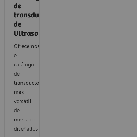
de
transductores
de
Ultrasonidos
Ofrecemos
el
catálogo
de
transductores
más
versátil
del
mercado,
diseñados