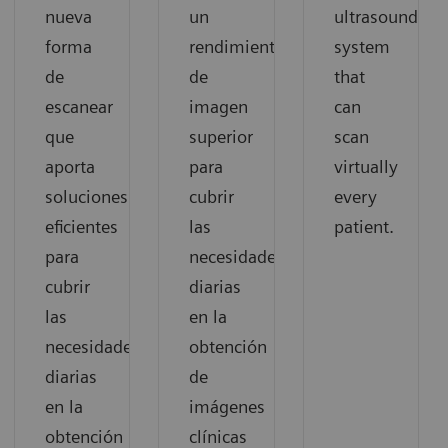
nueva
un
ultrasound
forma
rendimiento
system
de
de
that
escanear
imagen
can
que
superior
scan
aporta
para
virtually
soluciones
cubrir
every
eficientes
las
patient.
para
necesidades
cubrir
diarias
las
en la
necesidades
obtención
diarias
de
en la
imágenes
obtención
clínicas