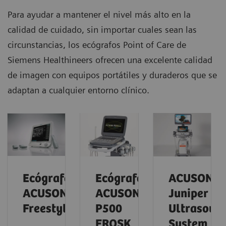
Para ayudar a mantener el nivel más alto en la
calidad de cuidado, sin importar cuales sean las
circunstancias, los ecógrafos Point of Care de
Siemens Healthineers ofrecen una excelente calidad
de imagen con equipos portátiles y duraderos que se
adaptan a cualquier entorno clínico.
Ecógrafo
Ecógrafo
ACUSON
ACUSON
ACUSON
Juniper
Freestyle
P500
Ultrasoun
FROSK
System