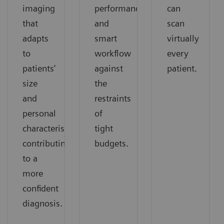
imaging
performance
can
that
and
scan
adapts
smart
virtually
to
workflow
every
patients’
against
patient.
size
the
and
restraints
personal
of
characteristics
tight
contributing
budgets.
to a
more
confident
diagnosis.