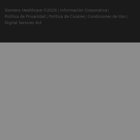
Siemens Healthcare ©2026
Información Corporativa
Política de Privacidad
Política de Cookies
Condiciones de Uso
Digital Services Act