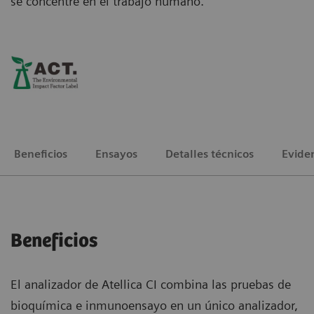
se concentre en el trabajo humano.
Beneficios
Ensayos
Detalles técnicos
Evide
Beneficios
El analizador de Atellica CI combina las pruebas de
bioquímica e inmunoensayo en un único analizador,