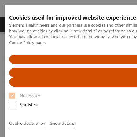
Cookies used for improved website experience
Productos y servicios
Especialidades clínicas
Siemens Healthineers and our partners use cookies and other simil
how we use cookies by clicking "Show details" or by referring to o
You may allow all cookies or select them individually. And you ma
Cookie Policy
page.
Home
Laboratory Diagnostics
Clinical Chemistry & Immunoassay Systems
Analizador Atellica CI
Necessary
Statistics
Cookie declaration
Show details