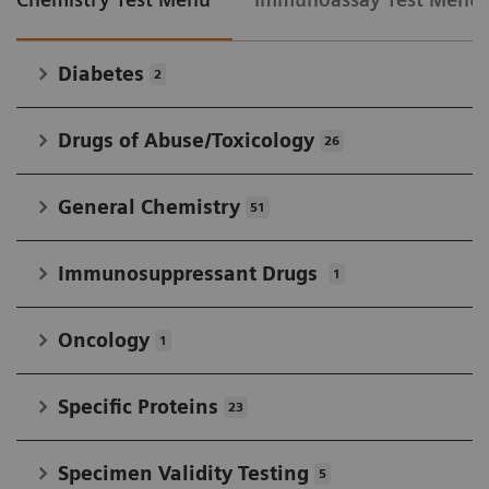
laboratorios, cumpliendo con los
indicadores clave de rendimiento del
laboratorio con más de 200 ensayos de alta
Diabetes
2
calidad para satisfacer sus necesidades
diagnósticas.
Drugs of Abuse/Toxicology
26
General Chemistry
51
Immunosuppressant Drugs
1
Oncology
1
Specific Proteins
23
Specimen Validity Testing
5