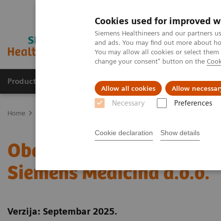
Cookies used for improved w
Siemens Healthineers and our partners us
and ads. You may find out more about how
You may allow all cookies or select them
change your consent" button on the
Cook
Products & Services
Clinical Fields
Sup
Allow all cookies
Allow necessar
Necessary
Preferences
Home
Siemens Healthineers Data Privacy Notice
Cookie declaration
Show details
Obavještenje o privatno
Siemens Medicina d.o.o.
Verzija: Septembar 2025.