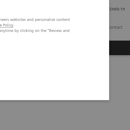
Investor Relations
COVID-19
neers websites and personalize content
e Policy
.
BA
Contact
anytime by clicking on the "Review and
s