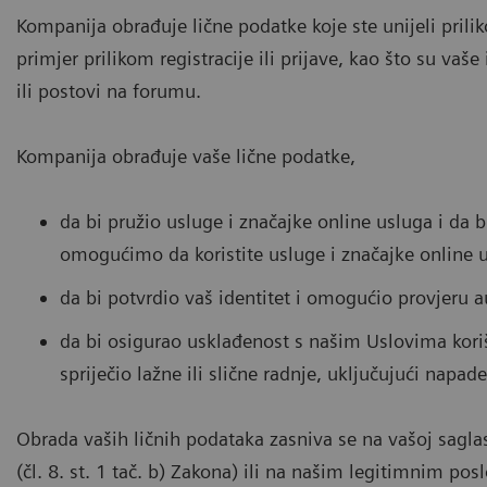
Kompanija obrađuje lične podatke koje ste unijeli pril
primjer prilikom registracije ili prijave, kao što su vaš
ili postovi na forumu.
Kompanija obrađuje vaše lične podatke,
da bi pružio usluge i značajke online usluga i da 
omogućimo da koristite usluge i značajke online 
da bi potvrdio vaš identitet i omogućio provjeru au
da bi osigurao usklađenost s našim Uslovima korišt
spriječio lažne ili slične radnje, uključujući napad
Obrada vaših ličnih podataka zasniva se na vašoj saglasn
(čl. 8. st. 1 tač. b) Zakona) ili na našim legitimnim po