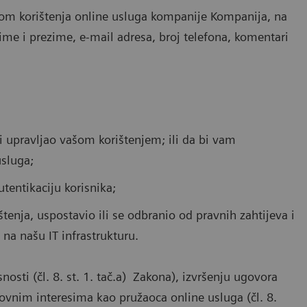
ikom korištenja online usluga kompanije Kompanija, na
e ime i prezime, e-mail adresa, broj telefona, komentari
bi upravljao vašom korištenjem; ili da bi vam
usluga;
tentikaciju korisnika;
enja, uspostavio ili se odbranio od pravnih zahtijeva i
e na našu IT infrastrukturu.
osti (čl. 8. st. 1. tač.a) Zakona), izvršenju ugovora
slovnim interesima kao pružaoca online usluga (čl. 8.