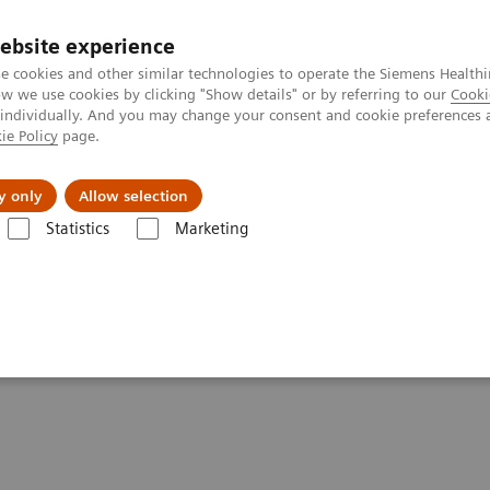
ebsite experience
e cookies and other similar technologies to operate the Siemens Healthi
 we use cookies by clicking "Show details" or by referring to our
Cooki
 individually. And you may change your consent and cookie preferences 
ie Policy
page.
port & Documentation
Insights
About U
y only
Allow selection
Statistics
Marketing
sti podataka kompanije