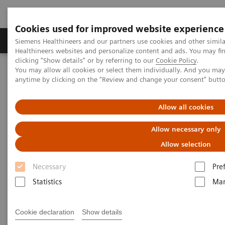
Cookies used for improved website experience
Products & Services
Support & Documentation
Siemens Healthineers and our partners use cookies and other simil
Healthineers websites and personalize content and ads. You may f
clicking "Show details" or by referring to our
Cookie Policy
.
You may allow all cookies or select them individually. And you ma
Home
Press Room
Press Releases
anytime by clicking on the "Review and change your consent" butt
Mở rộng khả năng tiếp cận công nghệ mới trong cộng hưởng từ tại
Việt Nam với hệ thống MAGNETOM Altea
Allow all cookies
Mở rộng khả năng tiếp cận công
Allow necessary only
nghệ mới trong cộng hưởng từ
Allow selection
tại Việt Nam với hệ thống
Necessary
Pre
MAGNETOM Altea
Statistics
Mar
Cookie declaration
Show details