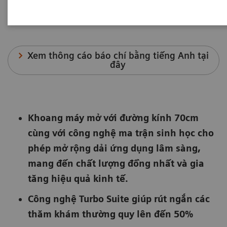
|
Cần Thơ, Việt Nam
2022-10-29
Xem thông cáo báo chí bằng tiếng Anh tại
đây
Khoang máy mở với đường kính 70cm
cùng với công nghệ ma trận sinh học cho
phép mở rộng dải ứng dụng lâm sàng,
mang đến chất lượng đồng nhất và gia
tăng hiệu quả kinh tế.
Công nghệ Turbo Suite giúp rút ngắn các
thăm khám thường quy lên đến 50%