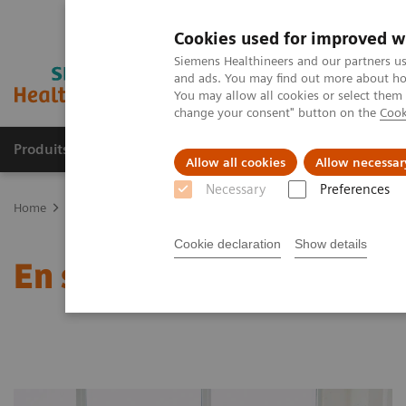
Cookies used for improved w
Siemens Healthineers and our partners us
and ads. You may find out more about how
You may allow all cookies or select them
change your consent" button on the
Cook
Produits & Services
À propos de
Clinic
Allow all cookies
Allow necessar
Necessary
Preferences
Home
Services
Value Partnerships
Contactez-nous
Cookie declaration
Show details
En savoir plus sur les Va