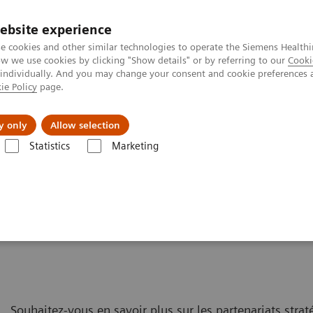
Trav
ebsite experience
e cookies and other similar technologies to operate the Siemens Healthi
 we use cookies by clicking "Show details" or by referring to our
Cooki
 individually. And you may change your consent and cookie preferences 
ie Policy
page.
al Fields
Vision & perspectives
y only
Allow selection
Statistics
Marketing
lue Partnerships
Souhaitez-vous en savoir plus sur les partenariats stra