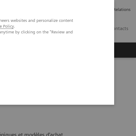
ailler chez Siemens Healthineers
Espace presse
Investor Relations
neers websites and personalize content
e Policy
.
BE | FR
Contacts
anytime by clicking on the "Review and
tégiques et modèles d’achat