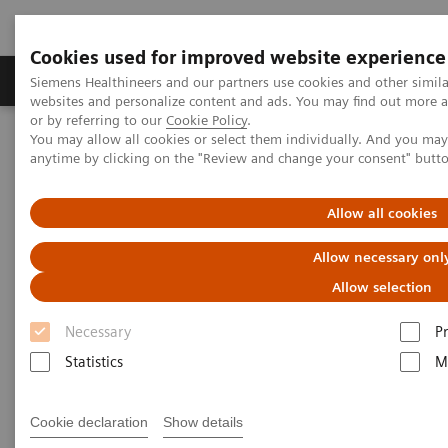
Cookies used for improved website experience
Produits & Services
À propos de
Clinic
Siemens Healthineers and our partners use cookies and other simil
websites and personalize content and ads. You may find out more a
or by referring to our
Cookie Policy
.
You may allow all cookies or select them individually. And you ma
Home
Actualités
Nouveau parc d’IRM pour UZ Gent
anytime by clicking on the "Review and change your consent" butt
Un nouveau parc d’IRM pour
Allow all cookies
célébrer les 35 ans de
Allow necessary onl
collaboration entre l’UZ Gent et
Allow selection
Siemens Healthineers
Necessary
P
Statistics
M
2024-06-26
Cookie declaration
Show details