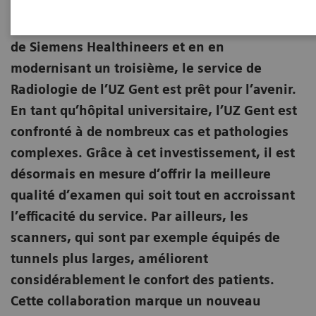
En se dotant de deux nouveaux scanners IRM
de Siemens Healthineers et en en
modernisant un troisième, le service de
Radiologie de l’UZ Gent est prêt pour l’avenir.
En tant qu’hôpital universitaire, l’UZ Gent est
confronté à de nombreux cas et pathologies
complexes. Grâce à cet investissement, il est
désormais en mesure d’offrir la meilleure
qualité d’examen qui soit tout en accroissant
l’efficacité du service. Par ailleurs, les
scanners, qui sont par exemple équipés de
tunnels plus larges, améliorent
considérablement le confort des patients.
Cette collaboration marque un nouveau