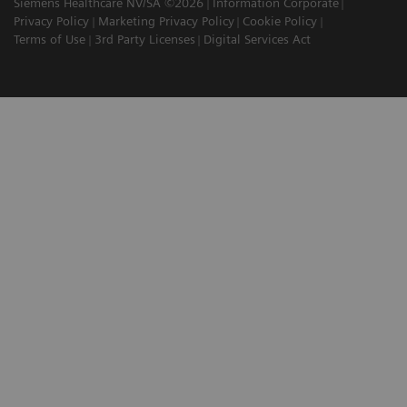
Siemens Healthcare NV/SA ©2026
Information Corporate
Privacy Policy
Marketing Privacy Policy
Cookie Policy
Terms of Use
3rd Party Licenses
Digital Services Act