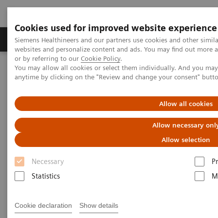
Cookies used for improved website experience
Produits & Services
À propos de
Clinic
Siemens Healthineers and our partners use cookies and other simil
websites and personalize content and ads. You may find out more a
or by referring to our
Cookie Policy
.
You may allow all cookies or select them individually. And you ma
Home
Actualités
anytime by clicking on the "Review and change your consent" butt
Diagnostic de laboratoire à l’heure du Covid-19 : la résilience de
nos soins de santé ne suffit pas sans le sens de l’innovation
Allow all cookies
Diagnostic de laboratoire à
Allow necessary onl
l’heure du Covid-19 : la
Allow selection
résilience de nos soins de santé
Necessary
P
ne suffit pas sans le sens de
Statistics
M
l’innovation
Cookie declaration
Show details
Par Carl Laurent, CEO de Siemens Healthineers