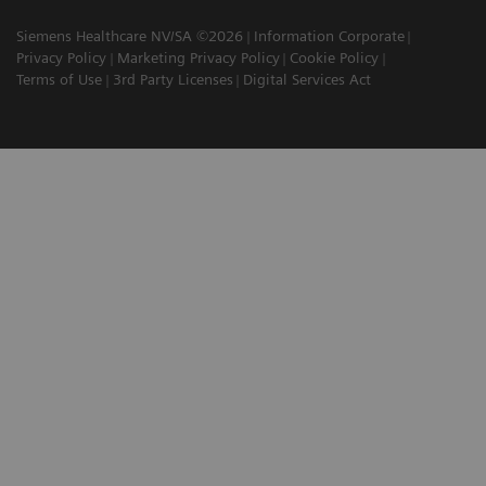
Siemens Healthcare NV/SA ©2026
Information Corporate
Privacy Policy
Marketing Privacy Policy
Cookie Policy
Terms of Use
3rd Party Licenses
Digital Services Act