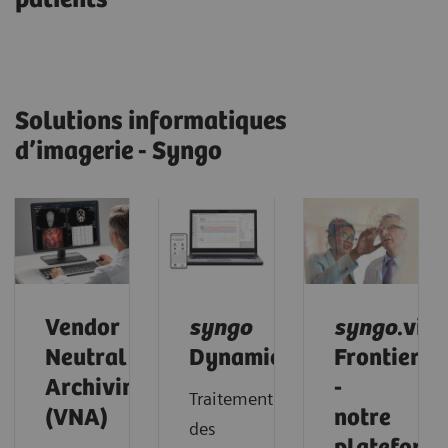
Solutions informatiques
d’imagerie - Syngo
Vendor
syngo
syngo
.via
Neutral
Dynamics
Frontier
Archiving
-
Traitement
(VNA)
notre
des