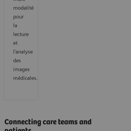
modalité
pour
la
lecture
et
l'analyse
des
images
médicales.
Connecting care teams and
patients