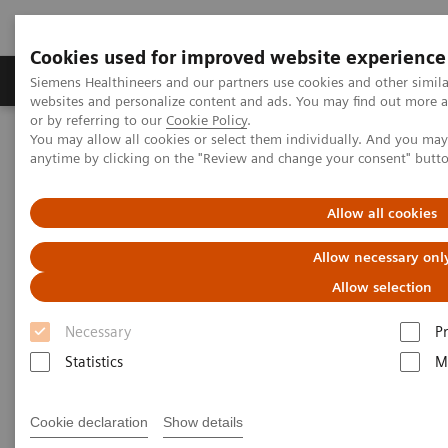
Cookies used for improved website experience
Produits & Services
À propos de
Clinic
Siemens Healthineers and our partners use cookies and other simil
websites and personalize content and ads. You may find out more a
or by referring to our
Cookie Policy
.
You may allow all cookies or select them individually. And you ma
Home
Digital Solutions & Automation
anytime by clicking on the "Review and change your consent" butt
Digital Health portfolio overview
Allow all cookies
Digital Health portfolio
Allow necessary onl
overview
Allow selection
Necessary
P
Statistics
M
Rationaliser la gestion des
Cookie declaration
Show details
opérations