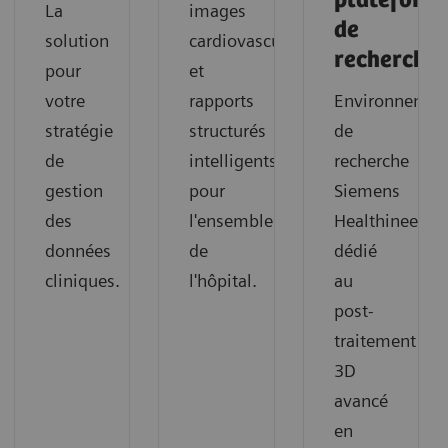
plateform
La
images
de
solution
cardiovasculaires
recherche
pour
et
votre
rapports
Environnemen
stratégie
structurés
de
de
intelligents
recherche
gestion
pour
Siemens
des
l'ensemble
Healthineers
données
de
dédié
cliniques.
l'hôpital.
au
post-
traitement
3D
avancé
en