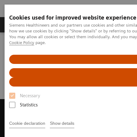
Cookies used for improved website experience
Productos y servicios
Especialidades clínicas
Siemens Healthineers and our partners use cookies and other simil
how we use cookies by clicking "Show details" or by referring to o
You may allow all cookies or select them individually. And you ma
Cookie Policy
page.
Home
Diagnóstico médico por imagen
Ecógrafos
Ultrasound News and Stories
Necessary
Statistics
Cookie declaration
Show details