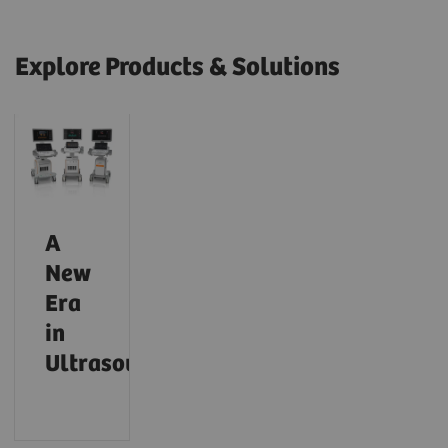
Explore Products & Solutions
A
New
Era
in
Ultrasound