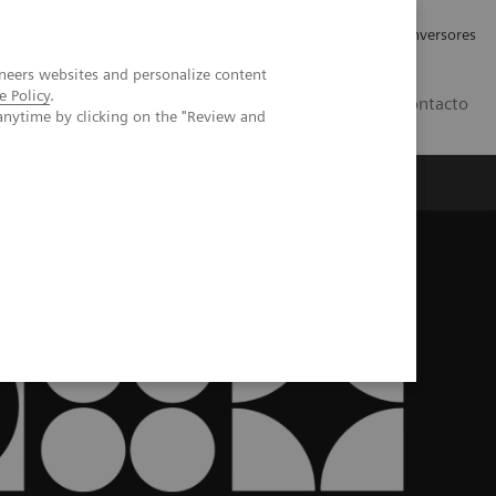
Tu carrera profesional
Relaciones con Inversores
neers websites and personalize content
e Policy
.
ES
Contacto
anytime by clicking on the "Review and
ros
Documentación y Soporte