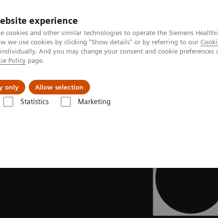
ebsite experience
e cookies and other similar technologies to operate the Siemens Healthi
 we use cookies by clicking "Show details" or by referring to our
Cooki
 individually. And you may change your consent and cookie preferences 
ie Policy
page.
Retos y soluciones
Insights
Sobre nosot
y only
Allow selection
Statistics
Marketing