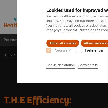
Cookies used for improved w
Siemens Healthineers and our partners us
and ads. You may find out more about how
You may allow all cookies or select them
change your consent" button on the
Cook
Productos y servicios
Especialidades clínicas
Allow all cookies
Allow necessar
Necessary
Preferences
Home
Content Hub
T.H.E Efficiency
Cookie declaration
Show details
T.H.E Efficiency: