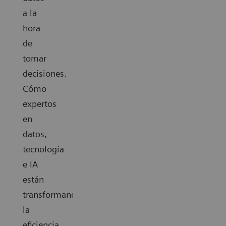
a la
hora
de
tomar
decisiones.
Cómo
expertos
en
datos,
tecnología
e IA
están
transformando
la
eficiencia