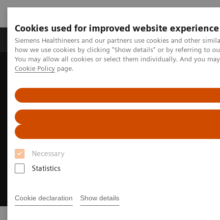
Cookies used for improved website experience
Productos y servicios
Especialidades clínicas
Siemens Healthineers and our partners use cookies and other simil
how we use cookies by clicking "Show details" or by referring to o
You may allow all cookies or select them individually. And you ma
Cookie Policy
page.
Home
Content Hub
T.H.E - Transforming Health Efficiently
Necessary
Statistics
Cookie declaration
Show details