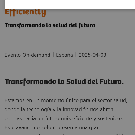
T.H.E - Transforming Health
Efficiently
Transformando la salud del futuro.
|
|
Evento On-demand
España
2025-04-03
Transformando la Salud del Futuro.
Estamos en un momento único para el sector salud,
donde la tecnología y la innovación nos abren
puertas hacia un futuro más eficiente y sostenible.
Este avance no solo representa una gran