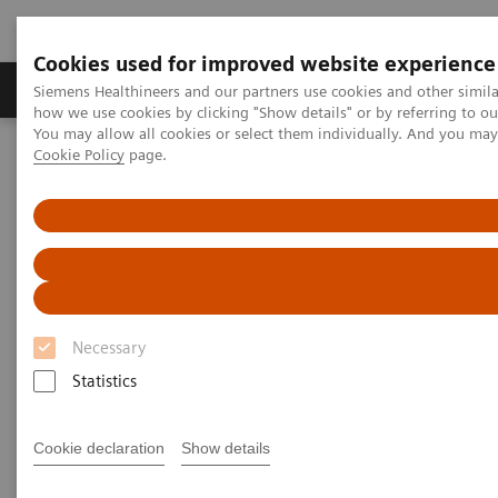
Cookies used for improved website experience
Productos y servicios
Especialidades clínicas
Siemens Healthineers and our partners use cookies and other simil
how we use cookies by clicking "Show details" or by referring to o
You may allow all cookies or select them individually. And you ma
Cookie Policy
page.
Home
Medical Imaging
Molecular Imaging
MI World Summit 2026
MI World Summit 2026 Moments
Image 87
Image 87
Necessary
Statistics
Cookie declaration
Show details