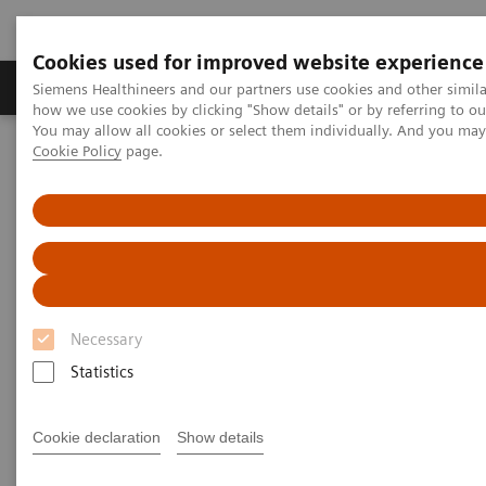
Cookies used for improved website experience
Productos y servicios
Especialidades clínicas
Siemens Healthineers and our partners use cookies and other simil
how we use cookies by clicking "Show details" or by referring to o
You may allow all cookies or select them individually. And you ma
Cookie Policy
page.
Home
Medical Imaging
Molecular Imaging
MI World Summit 2026
MI World Summit 2026 Moments
Image 83
Image 83
Necessary
Statistics
Cookie declaration
Show details