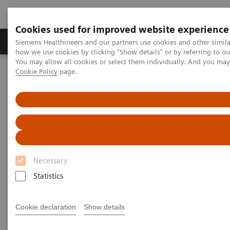
Cookies used for improved website experience
Productos y servicios
Especialidades clínicas
Siemens Healthineers and our partners use cookies and other simil
how we use cookies by clicking "Show details" or by referring to o
You may allow all cookies or select them individually. And you ma
Cookie Policy
page.
Home
Medical Imaging
Molecular Imaging
MI World Summit 2026
MI World Summit 2026 Moments
Image 77
Image 77
Necessary
Statistics
Cookie declaration
Show details