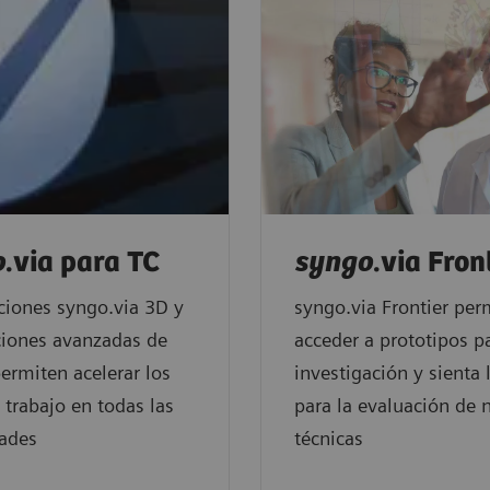
o
.via para TC
syngo
.via Fron
ciones syngo.via 3D y
syngo.via Frontier per
ciones avanzadas de
acceder a prototipos p
permiten acelerar los
investigación y sienta 
e trabajo en todas las
para la evaluación de 
ades
técnicas