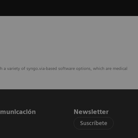
th a variety of syngo.via-based software options, which are medical
comunicación
Newsletter
Suscríbete