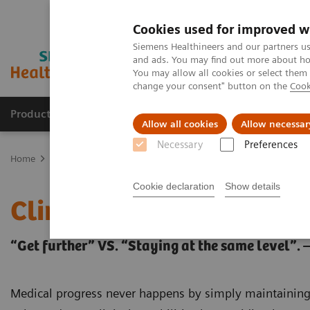
Cookies used for improved w
Siemens Healthineers and our partners us
and ads. You may find out more about how
You may allow all cookies or select them
change your consent" button on the
Cook
Productos y servicios
Especialidades clínicas
Allow all cookies
Allow necessar
Necessary
Preferences
Home
Diagnóstico médico por imagen
Tomografía Computariza
Cookie declaration
Show details
Clinical Imaging Solutio
“Get further” VS. “Staying at the same level”. –
Medical progress never happens by simply maintaining t