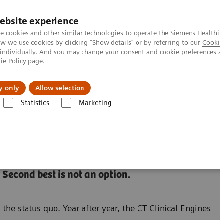
ebsite experience
e cookies and other similar technologies to operate the Siemens Healthi
 we use cookies by clicking "Show details" or by referring to our
Cooki
 individually. And you may change your consent and cookie preferences 
ie Policy
page.
Retos y soluciones
Insights
Sobre nosot
y only
Allow selection
Statistics
Marketing
da
Soluciones para imágenes clínicas
ns
 Second best is not an option.
he status quo. Year after year, the CT Clinical Engines