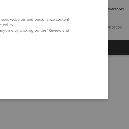
Tu carrera profesional
Relaciones con Inversores
neers websites and personalize content
e Policy
.
ES
Contacto
anytime by clicking on the "Review and
ros
Documentación y Soporte