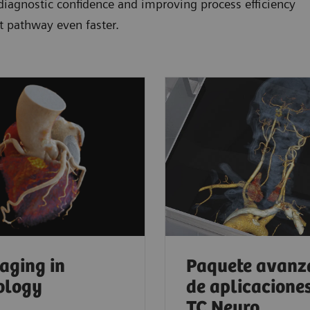
 diagnostic confidence and improving process efficiency
t pathway even faster.
aging in
Paquete avanz
ology
de aplicacione
TC Neuro