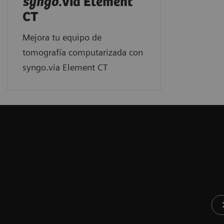
syngo
.via Element
CT
Mejora tu equipo de
tomografía computarizada con
syngo.via Element CT