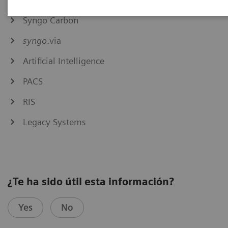
Syngo Carbon
syngo
.via
Artificial Intelligence
PACS
RIS
Legacy Systems
¿Te ha sido útil esta información?
Yes
No