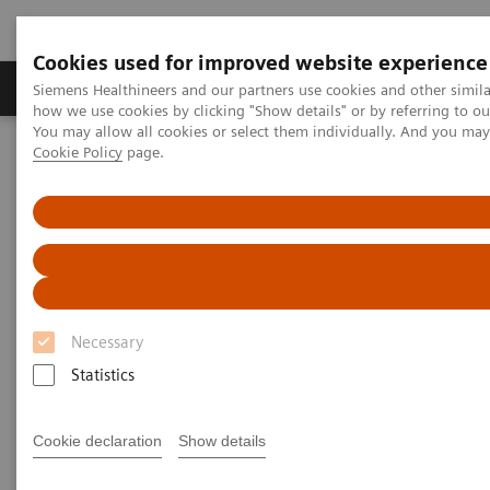
Cookies used for improved website experience
Productos y servicios
Especialidades clínicas
Siemens Healthineers and our partners use cookies and other simil
how we use cookies by clicking "Show details" or by referring to o
You may allow all cookies or select them individually. And you ma
Cookie Policy
page.
Home
Servicios
Normas IT
IHE - Integrating the Healthcare Enterprise
IHE - Digital and Automation
IHE - Digital and Automation
Necessary
Statistics
Go back to IHE overview
Cookie declaration
Show details