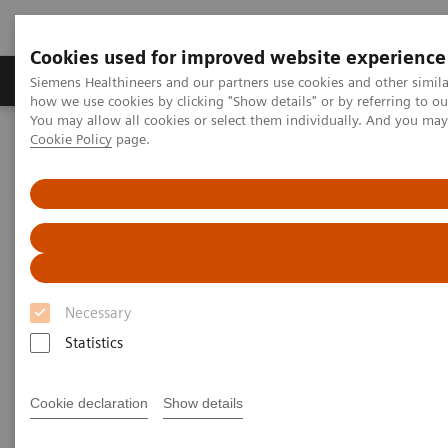
Cookies used for improved website experience
Productos y servicios
Especialidades clínicas
Siemens Healthineers and our partners use cookies and other simil
how we use cookies by clicking "Show details" or by referring to o
You may allow all cookies or select them individually. And you ma
Cookie Policy
page.
Home
Diagnóstico médico por imagen
Sistemas robotizados de Rayos X
Information Gallery
1
Clinical Workflows
Real3D
ankle weight-bearing
Real3D ankle weight-bearing
Necessary
Statistics
2020-10-15
Real3D ankle weight-bearing
Cookie declaration
Show details