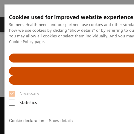
Cookies used for improved website experience
Productos y servicios
Especialidades clínicas
Siemens Healthineers and our partners use cookies and other simil
how we use cookies by clicking "Show details" or by referring to o
You may allow all cookies or select them individually. And you ma
Cookie Policy
page.
Home
Diagnóstico médico por imagen
Tomografía Computarizada
Request Trial License
Request Trial License
Necessary
Statistics
Cookie declaration
Show details
Contact Us