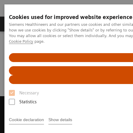
Cookies used for improved website experience
Productos y servicios
Especialidades clínicas
Siemens Healthineers and our partners use cookies and other simil
how we use cookies by clicking "Show details" or by referring to o
You may allow all cookies or select them individually. And you ma
Cookie Policy
page.
Home
Diagnóstico médico por imagen
Tomografía Computarizada
Request Trial License
Request Trial License
Necessary
Statistics
Cookie declaration
Show details
Contact Us