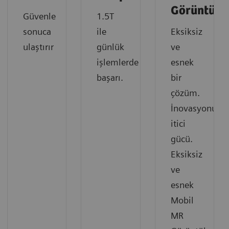
Görüntüle
Güvenle
1.5T
sonuca
ile
Eksiksiz
ulaştırır
günlük
ve
işlemlerde
esnek
başarı.
bir
çözüm.
İnovasyonun
itici
gücü.
Eksiksiz
ve
esnek
Mobil
MR