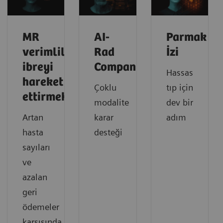
MR
AI-
Parmak
verimliliğinde
Rad
İzi
ibreyi
Companion
Hassas
hareket
Çoklu
tıp için
ettirmek
modalite
dev bir
Artan
karar
adım
hasta
desteği
sayıları
ve
azalan
geri
ödemeler
karşısında