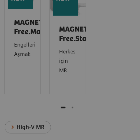
MAGNETOM
MAGNETOM
1
Free.Max
Free.Star
Engelleri
Herkes
Aşmak
için
MR
High-V MR