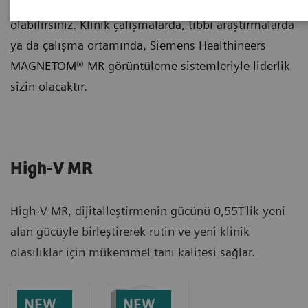
araştırmalarda öncü konumda bulunuyor
olabilirsiniz. Klinik çalışmalarda, tıbbi araştırmalarda
ya da çalışma ortamında, Siemens Healthineers
MAGNETOM® MR görüntüleme sistemleriyle liderlik
sizin olacaktır.
High-V MR
High-V MR, dijitalleştirmenin gücünü 0,55T'lik yeni
alan gücüyle birleştirerek rutin ve yeni klinik
olasılıklar için mükemmel tanı kalitesi sağlar.
NEW
NEW