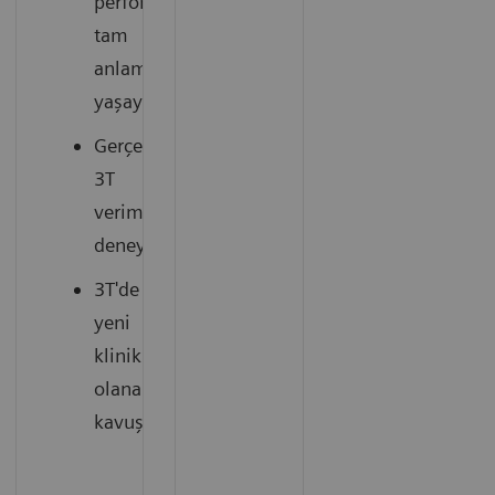
performansının
tam
anlamıyla
yaşayın
Gerçek
3T
verimliliğini
deneyimleyin
3T'de
yeni
klinik
olanaklara
kavuşun