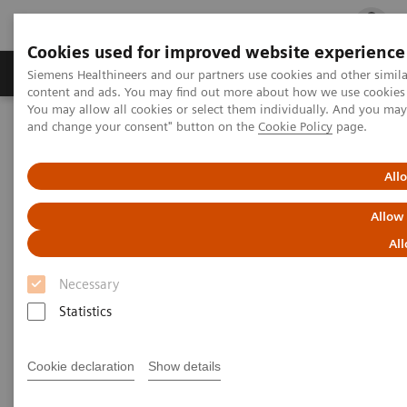
Cookies used for improved website experience
Ürün ve Hizmetler
Öne Çıkanlar
Sağlık Hizm
Siemens Healthineers and our partners use cookies and other simil
content and ads. You may find out more about how we use cookies b
You may allow all cookies or select them individually. And you ma
and change your consent" button on the
Cookie Policy
page.
Siemens Healthineers Türkiye
Tıbbi Görüntüleme
Manyetik Rezonans Görüntüleme
All
Manyetik Rezonans
Allow
Görüntüleme / MR
All
Necessary
MAGNETOM ile liderlik. MR görüntüleme için
Statistics
kusursuz portföy.
Cookie declaration
Show details
MR görüntülemeyi yeni kullanmaya başlıyor ya da