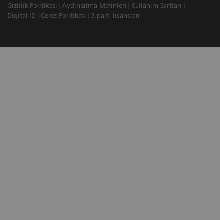
Gizlilik Politikası
Aydınlatma Metinleri
Kullanım Şartları
Digital ID
Çerez Politikası
3.parti lisansları