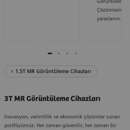
Görüntüleme
Çözümlerimiz
yararlanın.
1.5T MR Görüntüleme Cihazları
3T MR Görüntüleme Cihazları
İnovasyon, verimlilik ve ekonomik çözümler sunan
portföyümüz. Her zaman güvenilir, her zaman bir