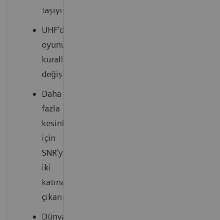
taşıyın
UHF’de
oyunun
kurallarını
değiştirin
Daha
fazla
kesinlik
için
SNR’yi
iki
katına
çıkarın
Dünyanın