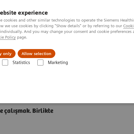
ebsite experience
e cookies and other similar technologies to operate the Siemens Healthi
 we use cookies by clicking "Show details" or by referring to our
Cooki
 individually. And you may change your consent and cookie preferences 
ie Policy
page.
etlerinde Karşılaşılan Zorluklar ve Çözüm Yolları
Hakkı
y only
Allow selection
Statistics
Marketing
e çalışmak. Birlikte