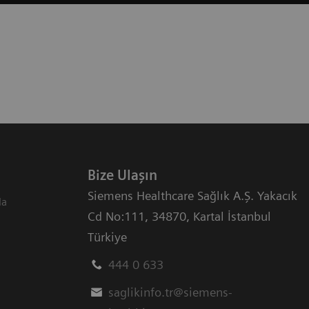
Bize Ulaşın
Siemens Healthcare Sağlık A.Ş. Yakacık
da
Cd No:111
,
34870
,
Kartal İstanbul
Türkiye
444 0 633
saglikinfo.tr@siemens-