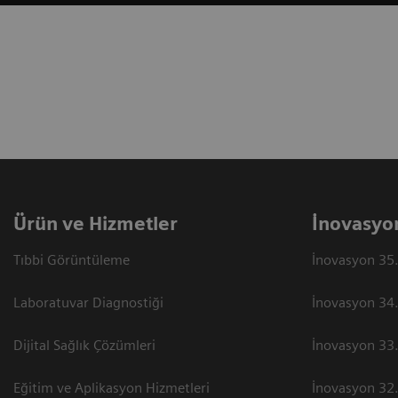
Ürün ve Hizmetler
İnovasyo
Tıbbi Görüntüleme
İnovasyon 35.
Laboratuvar Diagnostiği
İnovasyon 34.
Dijital Sağlık Çözümleri
İnovasyon 33.
Eğitim ve Aplikasyon Hizmetleri
İnovasyon 32.