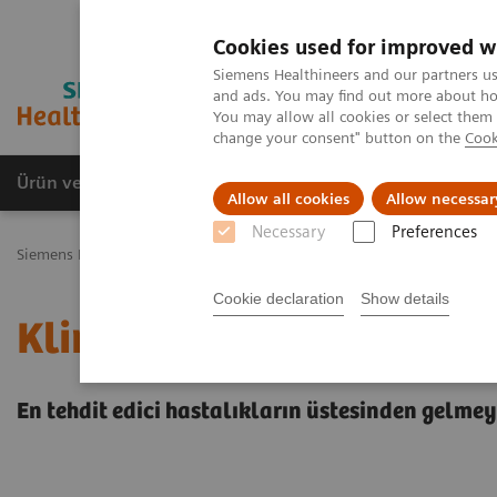
Cookies used for improved w
Siemens Healthineers and our partners us
and ads. You may find out more about how
You may allow all cookies or select them
change your consent" button on the
Cook
Ürün ve Hizmetler
Öne Çıkanlar
Sağlık Hizm
Allow all cookies
Allow necessar
Necessary
Preferences
Siemens Healthineers Türkiye
Klinik Alanlar
Cookie declaration
Show details
Klinik Alanlar
En tehdit edici hastalıkların üstesinden gelmey