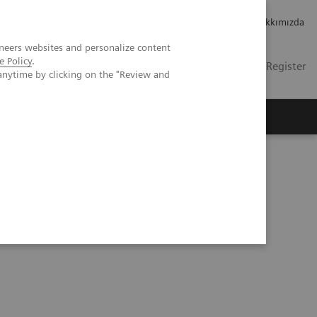
Kariyer
Yatırımcı ilişkileri
Hakkımızda
neers websites and personalize content
e Policy
.
TR
İletişim
Login / Register
anytime by clicking on the "Review and
mızda