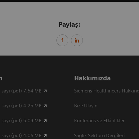
Paylaş:
n
Hakkımızda
 sayı (pdf) 7.54 MB
Siemens Healthineers Hakkın
 sayı (pdf) 4.25 MB
Bize Ulaşın
 sayı (pdf) 5.09 MB
Konferans ve Etkinlikler
 sayı (pdf) 4.06 MB
Sağlık Sektörü Dergileri