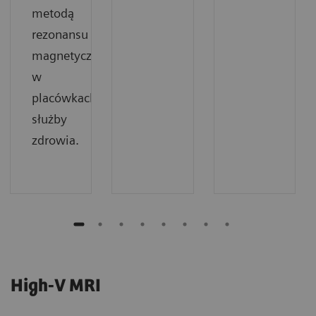
metodą
rezonansu
magnetycznego
w
placówkach
służby
zdrowia.
High-V MRI