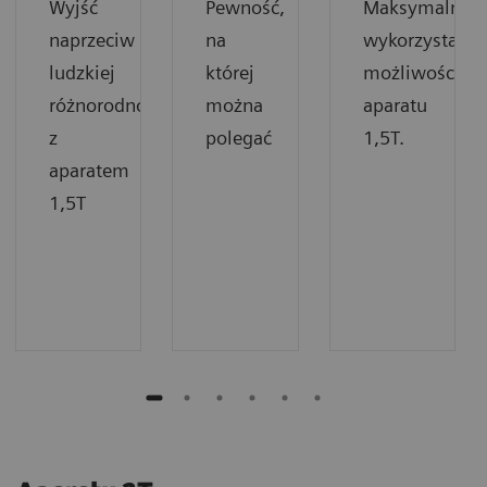
Wyjść
Pewność,
Maksymalne
naprzeciw
na
wykorzystanie
ludzkiej
której
możliwości
różnorodności
można
aparatu
z
polegać
1,5T.
aparatem
1,5T