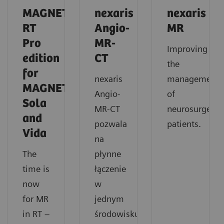
MAGNETOM
nexaris
nexaris
RT
Angio-
MR
Pro
MR-
Improving
edition
CT
the
for
nexaris
management
MAGNETOM
Angio-
of
Sola
MR-CT
neurosurgery
and
pozwala
patients.
Vida
na
The
płynne
time is
łączenie
now
w
for MR
jednym
in RT –
środowisku