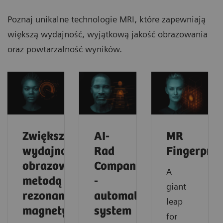
Poznaj unikalne technologie MRI, które zapewniają
większą wydajność, wyjątkową jakość obrazowania
oraz powtarzalność wyników.
Zwiększenie
AI-
MR
wydajności
Rad
Fingerprin
obrazowania
Companion
A
metodą
-
giant
rezonansu
automatyczny
leap
magnetycznego
system
for