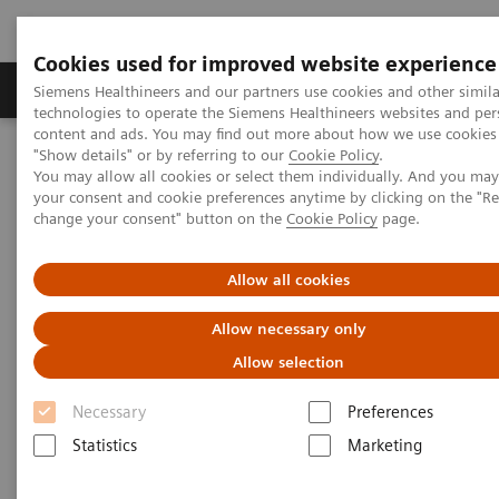
Cookies used for improved website experience
Grupy Produktów
O nas
Edukacja i sz
Siemens Healthineers and our partners use cookies and other simila
technologies to operate the Siemens Healthineers websites and per
content and ads. You may find out more about how we use cookies 
"Show details" or by referring to our
Cookie Policy
.
Siemens Healthineers Polska
Medical Imaging
You may allow all cookies or select them individually. And you ma
Rezonans magnetyczny
your consent and cookie preferences anytime by clicking on the "R
change your consent" button on the
Cookie Policy
page.
Allow all cookies
Allow necessary only
Allow selection
Necessary
Preferences
Statistics
Marketing