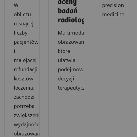
oceny
W
precision
badań
obliczu
medicine
radiologicznych
rosnącej
liczby
Multimodalne
pacjentów
obrazowanie,
i
które
malejącej
ułatwia
refundacji
podejmowanie
kosztów
decyzji
leczenia,
terapeutycznych
zachodzi
potrzeba
zwiększenia
wydajności
obrazowania