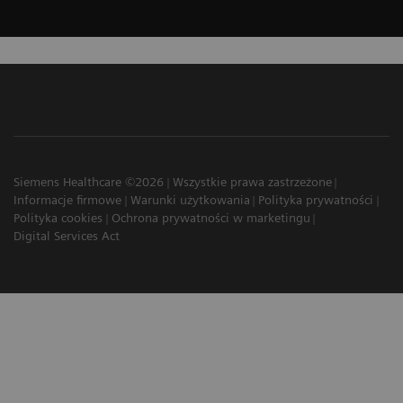
Siemens Healthcare ©2026
Wszystkie prawa zastrzeżone
Informacje firmowe
Warunki użytkowania
Polityka prywatności
Polityka cookies
Ochrona prywatności w marketingu
Digital Services Act