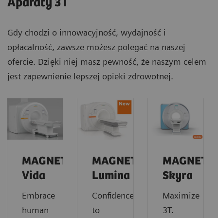
Aparaty 3T
Gdy chodzi o innowacyjność, wydajność i
opłacalność, zawsze możesz polegać na naszej
ofercie. Dzięki niej masz pewność, że naszym celem
jest zapewnienie lepszej opieki zdrowotnej.
MAGNETOM
MAGNETOM
MAGNETO
Vida
Lumina
Skyra
Embrace
Confidence
Maximize
human
to
3T.