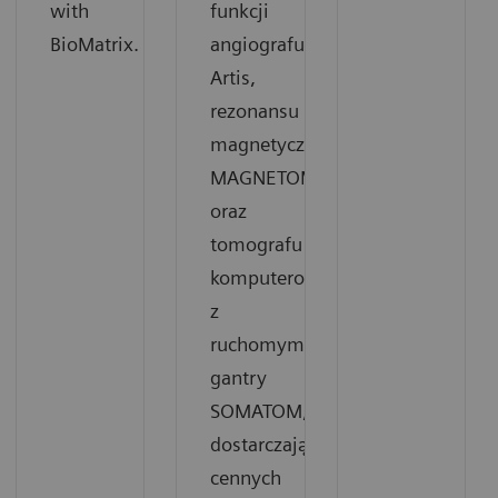
with
funkcji
BioMatrix.
angiografu
Artis,
rezonansu
magnetycznego
MAGNETOM
oraz
tomografu
komputerowego
z
ruchomym
gantry
SOMATOM,
dostarczając
cennych