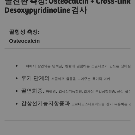
골전환 측정: Osteocalcin + Cross-link
Desoxypyridinoline 검사
골형성 측정:
Osteocalcin
,
뼈에서
발견되는
단백질
칼슘에
결합하는
조골세포가
만드는
상아질에
후기
단계의
조골세포
활동을
보여주는
특이적
마커
골연화증
,
,
,
,
파젯병
갑상선기능항진
일차성
부갑성항진증
신성
골이영
갑상선기능저항증과
코르티코스테로이드를
장기
복용하는
경