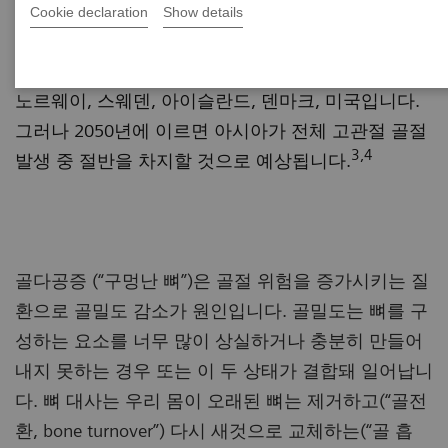
공증 치료로 인한 전세계 비용은 1300억 달러, 연간
Cookie declaration
Show details
고관절 골절 발생건수는 630만건에 달할 것으로 전
1,2
망되고 있습니다.
고관절 골절 위험이 높은 국가는
노르웨이, 스웨덴, 아이슬란드, 덴마크, 미국입니다.
그러나 2050년에 이르면 아시아가 전체 고관절 골절
3,4
발생 중 절반을 차지할 것으로 예상됩니다.
골다공증 (“구멍난 뼈”)은 골절 위험을 증가시키는 질
환으로 골밀도 감소가 원인입니다. 골밀도는 뼈를 구
성하는 요소를 너무 많이 상실하거나 충분히 만들어
내지 못하는 경우 또는 이 두 상태가 결합돼 일어납니
다. 뼈 대사는 우리 몸이 오래된 뼈는 제거하고(“골전
환, bone turnover”) 다시 새것으로 교체하는(“골 흡