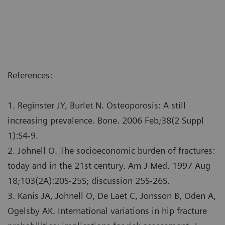
References:
1. Reginster JY, Burlet N. Osteoporosis: A still
increasing prevalence. Bone. 2006 Feb;38(2 Suppl
1):S4-9.
2. Johnell O. The socioeconomic burden of fractures:
today and in the 21st century. Am J Med. 1997 Aug
18;103(2A):20S-25S; discussion 25S-26S.
3. Kanis JA, Johnell O, De Laet C, Jonsson B, Oden A,
Ogelsby AK. International variations in hip fracture