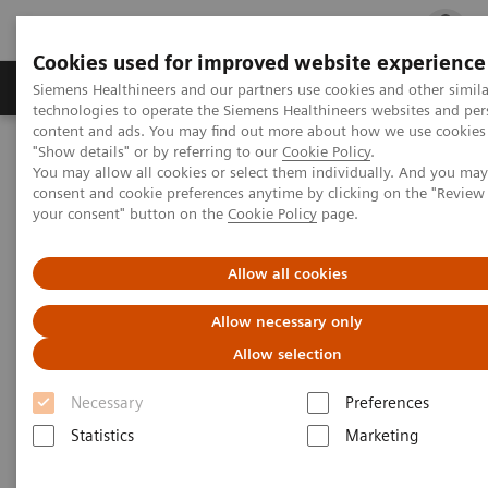
Cookies used for improved website experience
지멘스 헬시니어스(주)
채용
주요 제품 
Siemens Healthineers and our partners use cookies and other simila
technologies to operate the Siemens Healthineers websites and per
content and ads. You may find out more about how we use cookies 
"Show details" or by referring to our
Cookie Policy
.
지멘스 헬시니어스(주)
Clinical Specialties & Diseases
You may allow all cookies or select them individually. And you ma
Bone Metabolism
Bone Metabolism
consent and cookie preferences anytime by clicking on the "Revie
your consent" button on the
Cookie Policy
page.
Bone Metabolism
Allow all cookies
Allow necessary only
골전환
Allow selection
골다공증은 수명연장과 함께 지난 수십 년 동안 전 세
Necessary
Preferences
계적으로 급격히 늘고 있으며, 현재 전 세계에서 약 2
Statistics
Marketing
억명이 골다공증을 앓고 있습니다. 2050년까지 골다