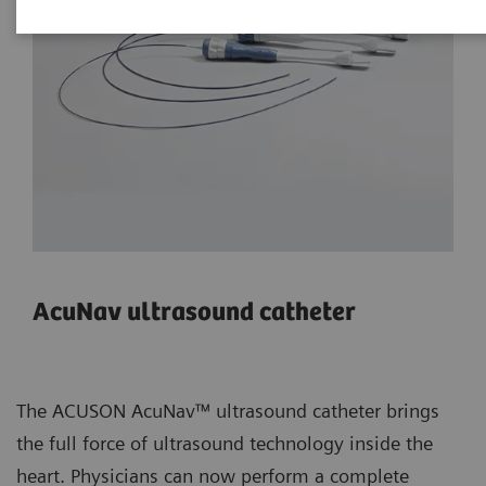
AcuNav ultrasound catheter
The ACUSON AcuNav™ ultrasound catheter brings
the full force of ultrasound technology inside the
heart. Physicians can now perform a complete