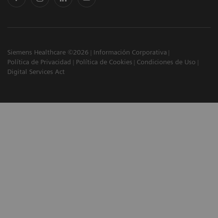
Siemens Healthcare ©2026
Información Corporativa
Política de Privacidad
Política de Cookies
Condiciones de Uso
Digital Services Act