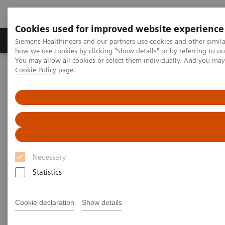
Cookies used for improved website experience
Productos y servicios
Especialidades clínicas
Siemens Healthineers and our partners use cookies and other simil
how we use cookies by clicking "Show details" or by referring to o
You may allow all cookies or select them individually. And you ma
Cookie Policy
page.
Home
Diagnóstico médico por imagen
Ecógrafos
Imágenes cardiovasculares
ACUSON AcuNav Cateter ecográfico
ACUSON AcuNav Ultrasound
Catheter
Necessary
Statistics
Cookie declaration
Show details