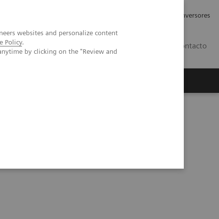
Tu carrera profesional
Relaciones con Inversores
neers websites and personalize content
e Policy
.
ES
Contacto
anytime by clicking on the "Review and
ros
Documentación y Soporte