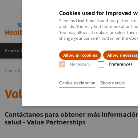
Cookies used for improved w
Siemens Healthineers and our partners us
and ads. You may find out more about how
You may allow all cookies or select them
change your consent" button on the
Cook
Productos y servicios
Especialidades clínicas
Allow all cookies
Allow necessar
Necessary
Preferences
Home
Servicios
Value Partnerships
Contáctanos
Cookie declaration
Show details
Value Partnerships: info
Contáctanos para obtener más información 
salud - Value Partnerships