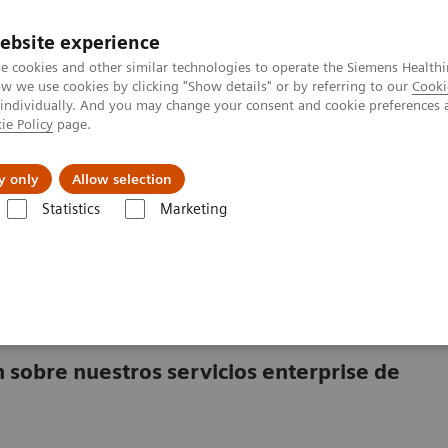
ebsite experience
e cookies and other similar technologies to operate the Siemens Healthi
 we use cookies by clicking "Show details" or by referring to our
Cooki
 individually. And you may change your consent and cookie preferences 
ie Policy
page.
Retos y soluciones
Insights
Sobre nosot
y only
Allow selection
Statistics
Marketing
rmación de contacto
sobre nuestros servicios enterprise de