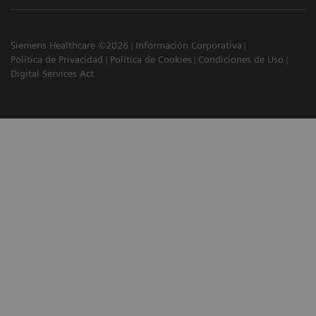
Siemens Healthcare ©2026
Información Corporativa
Política de Privacidad
Política de Cookies
Condiciones de Uso
Digital Services Act