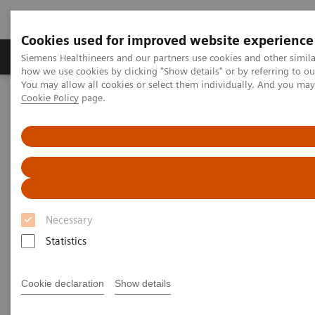
Cookies used for improved website experience
Productos y servicios
Especialidades clínicas
Siemens Healthineers and our partners use cookies and other simil
how we use cookies by clicking "Show details" or by referring to o
You may allow all cookies or select them individually. And you ma
Cookie Policy
page.
Home
Servicios
Normas IT
IHE - Computed Tomography
SOMATOM Force
IHE - SOMATOM Force
Necessary
Statistics
Go back to IHE overview
Cookie declaration
Show details