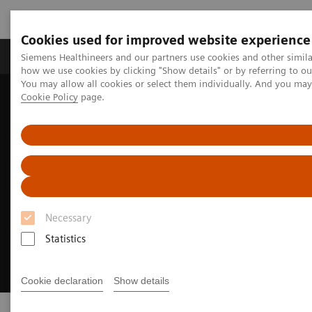
Cookies used for improved website experience
Productos y servicios
Especialidades clínicas
Siemens Healthineers and our partners use cookies and other simil
how we use cookies by clicking "Show details" or by referring to o
You may allow all cookies or select them individually. And you ma
Cookie Policy
page.
Home
Content Hub
​Evento Veni Vidi Vici
Necessary
Statistics
Cookie declaration
Show details