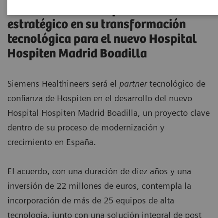
Healthineers como partner
estratégico en su transformación
tecnológica para el nuevo Hospital
Hospiten Madrid Boadilla
Siemens Healthineers será el
partner
tecnológico de
confianza de Hospiten en el desarrollo del nuevo
Hospital Hospiten Madrid Boadilla, un proyecto clave
dentro de su proceso de modernización y
crecimiento en España.
El acuerdo, con una duración de diez años y una
inversión de 22 millones de euros, contempla la
incorporación de más de 25 equipos de alta
tecnología, junto con una solución integral de post