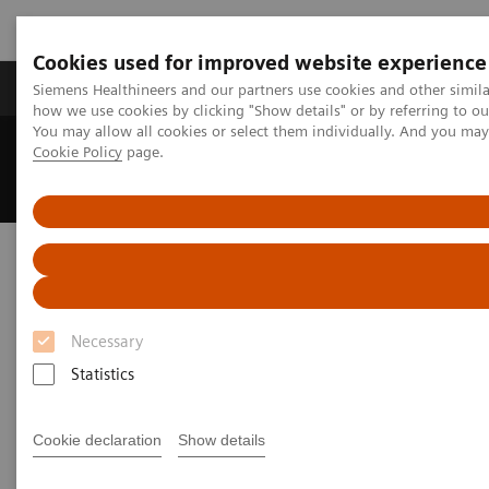
Cookies used for improved website experience
Productos y servicios
Especialidades clínicas
Siemens Healthineers and our partners use cookies and other simil
how we use cookies by clicking "Show details" or by referring to o
You may allow all cookies or select them individually. And you ma
Cookie Policy
page.
Home
Content Hub
Hospiten elige a Siemens Healthineers como partner estratégico
Hospiten elige a Siemens
Healthineers como partner
estratégico
Necessary
Statistics
Cookie declaration
Show details
Hospiten elige a Siemens