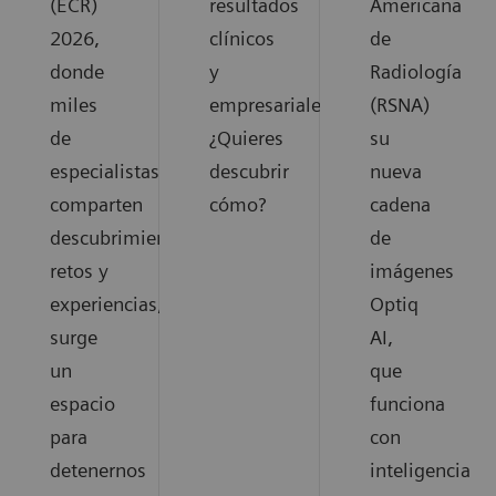
(ECR)
resultados
Americana
2026,
clínicos
de
donde
y
Radiología
miles
empresariales.
(RSNA)
de
¿Quieres
su
especialistas
descubrir
nueva
comparten
cómo?
cadena
descubrimientos,
de
retos y
imágenes
experiencias,
Optiq
surge
AI,
un
que
espacio
funciona
para
con
detenernos
inteligencia