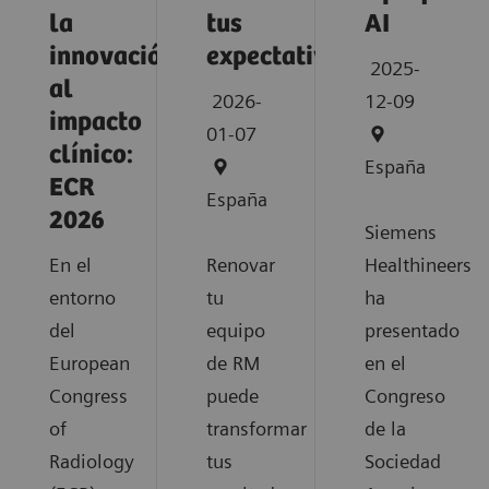
la
tus
AI
innovación
expectativas
2025-
al
2026-
12-09
impacto
01-07
clínico:
España
ECR
España
2026
Siemens
En el
Renovar
Healthineers
entorno
tu
ha
del
equipo
presentado
European
de RM
en el
Congress
puede
Congreso
of
transformar
de la
Radiology
tus
Sociedad