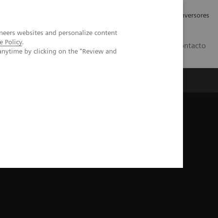
Tu carrera profesional
Relaciones con Inversores
neers websites and personalize content
e Policy
.
ES
Contacto
anytime by clicking on the "Review and
ros
Documentación y Soporte