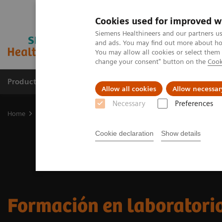
Cookies used for improved w
Siemens Healthineers and our partners us
and ads. You may find out more about how
You may allow all cookies or select them
change your consent" button on the
Cook
Productos y servicios
Especialidades clínicas
Allow all cookies
Allow necessar
Necessary
Preferences
Home
Laboratory Diagnostics
Formación en laboratorio clínico
Cookie declaration
Show details
Formación en laboratorio