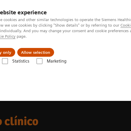
ebsite experience
e cookies and other similar technologies to operate the Siemens Healthi
 we use cookies by clicking "Show details" or by referring to our
Cooki
 individually. And you may change your consent and cookie preferences 
ie Policy
page.
Retos y soluciones
Insights
Sobre nosot
y only
Allow selection
Statistics
Marketing
 clínico