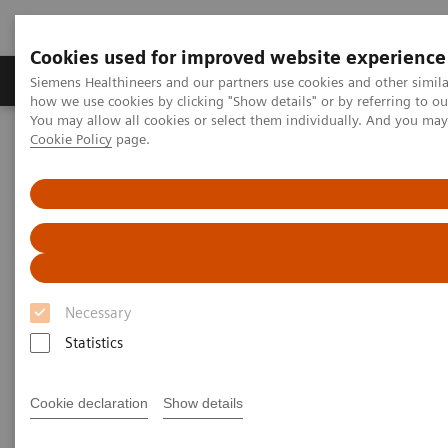
Cookies used for improved website experience
Productos y servicios
Especialidades clínicas
Siemens Healthineers and our partners use cookies and other simil
how we use cookies by clicking "Show details" or by referring to o
You may allow all cookies or select them individually. And you ma
Cookie Policy
page.
Home
Laboratory Diagnostics
Assays by Diseases and Conditions
Ensayos de fibrosis hepática
Evidencia y valor clínico contrastados del ELF Test
Evidencia y valor clínico
contrastados del ELF Test
Necessary
Statistics
La evaluación de la fibrosis con un análisis
de sangre más accesible puede ayudar a
Cookie declaration
Show details
mejorar los resultados clínicos y a reducir
el gasto