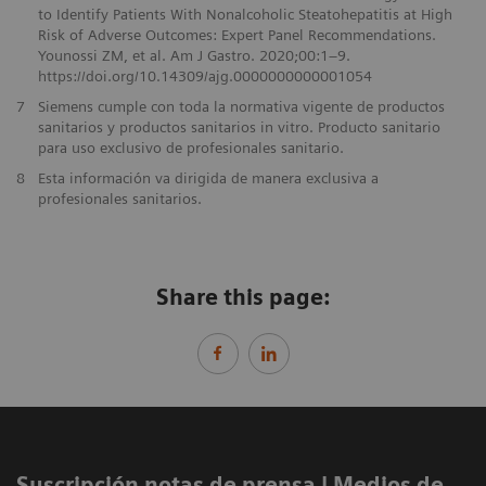
to Identify Patients With Nonalcoholic Steatohepatitis at High
Risk of Adverse Outcomes: Expert Panel Recommendations.
Younossi ZM, et al. Am J Gastro. 2020;00:1–9.
https://doi.org/10.14309/ajg.0000000000001054
7
Siemens cumple con toda la normativa vigente de productos
sanitarios y productos sanitarios in vitro. Producto sanitario
para uso exclusivo de profesionales sanitario.
8
Esta información va dirigida de manera exclusiva a
profesionales sanitarios.
Share this page:
Suscripción notas de prensa ​| Medios de