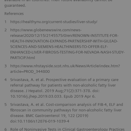
guaranteed.
References
1
https://healthynv.org/current-studies/liver-study/
2
https://www.globenewswire.com/news-
release/2020/12/15/2145575/0/en/RENOWN-INSTITUTE-FOR-
HEALTH-INNOVATION-EXPANDS-PARTNERSHIP-WITH-GILEAD-
SCIENCES-AND-SIEMENS-HEALTHINEERS-TO-OFFER-ELF-
ENHANCED-LIVER-FIBROSIS-TESTING-FOR-NEVADA-NASH-STUDY-
PARTICIP.html
3
https://www.nhstayside.scot.nhs.uk/News/Article/index.htm?
article=PROD_344800
4
Srivastava, A. et al. Prospective evaluation of a primary care
referral pathway for patients with non-alcoholic fatty liver
disease. J Hepatol. 2019 Aug;71(2):371-378. doi:
10.1016/j.jhep.2019.03.033. Epub 2019 Apr 6.
5
Srivastava, A. et al. Cost-comparison analysis of FIB-4, ELF and
fibroscan in community pathways for non-alcoholic fatty liver
disease. BMC Gastroenterol 19, 122 (2019)
doi:10.1186/s12876-019-1039-4
6
Role of Noninvasive Tests in Clinical Gastroenterology Practices