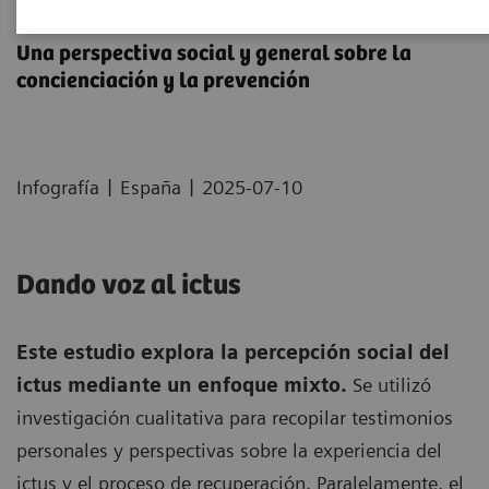
Barómetro del ictus
Una perspectiva social y general sobre la
concienciación y la prevención
|
|
Infografía
España
2025-07-10
Dando voz al ictus
Este estudio explora la percepción social del
ictus mediante un enfoque mixto.
Se utilizó
investigación cualitativa para recopilar testimonios
personales y perspectivas sobre la experiencia del
ictus y el proceso de recuperación. Paralelamente, el