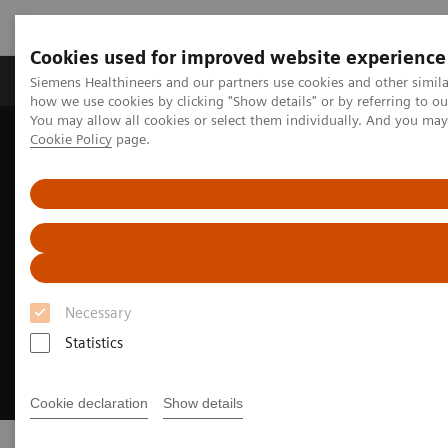
Cookies used for improved website experience
Productos y servicios
Especialidades clínicas
Siemens Healthineers and our partners use cookies and other simil
how we use cookies by clicking "Show details" or by referring to o
You may allow all cookies or select them individually. And you ma
Cookie Policy
page.
Home
Content Hub
Barómetro del ictus
Necessary
Statistics
Cookie declaration
Show details