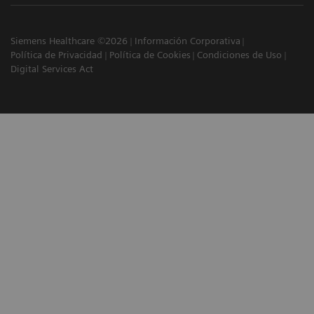
Siemens Healthcare ©2026
Información Corporativa
Política de Privacidad
Política de Cookies
Condiciones de Uso
Digital Services Act