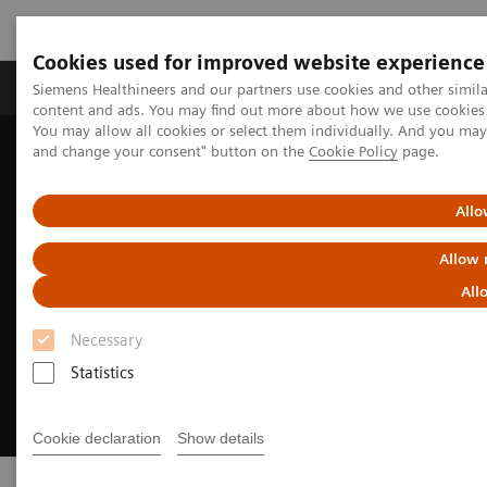
Cookies used for improved website experience
Produkte und Services
Fachbereiche
H
Siemens Healthineers and our partners use cookies and other simil
content and ads. You may find out more about how we use cookies b
You may allow all cookies or select them individually. And you ma
and change your consent" button on the
Cookie Policy
page.
Home
Labordiagnostik
Klinische Laborausbildung
Allo
Allow 
All
Necessary
Statistics
Cookie declaration
Show details