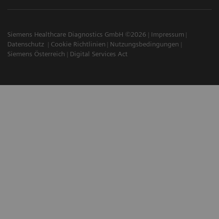
Siemens Healthcare Diagnostics GmbH ©2026
Impressum
Datenschutz
Cookie Richtlinien
Nutzungsbedingungen
Siemens Österreich
Digital Services Act