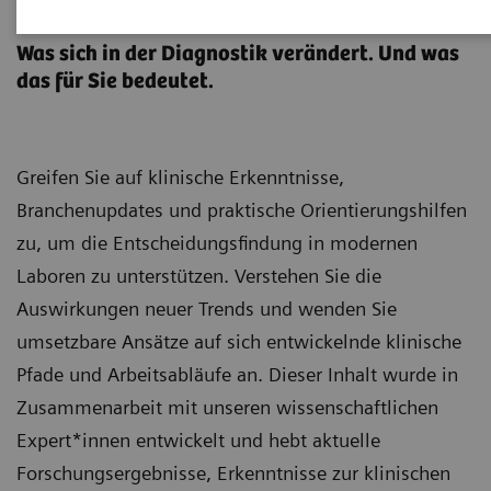
Klinische Laborausbildung
Was sich in der Diagnostik verändert. Und was
das für Sie bedeutet.
Greifen Sie auf klinische Erkenntnisse,
Branchenupdates und praktische Orientierungshilfen
zu, um die Entscheidungsfindung in modernen
Laboren zu unterstützen. Verstehen Sie die
Auswirkungen neuer Trends und wenden Sie
umsetzbare Ansätze auf sich entwickelnde klinische
Pfade und Arbeitsabläufe an. Dieser Inhalt wurde in
Zusammenarbeit mit unseren wissenschaftlichen
Expert*innen entwickelt und hebt aktuelle
Forschungsergebnisse, Erkenntnisse zur klinischen