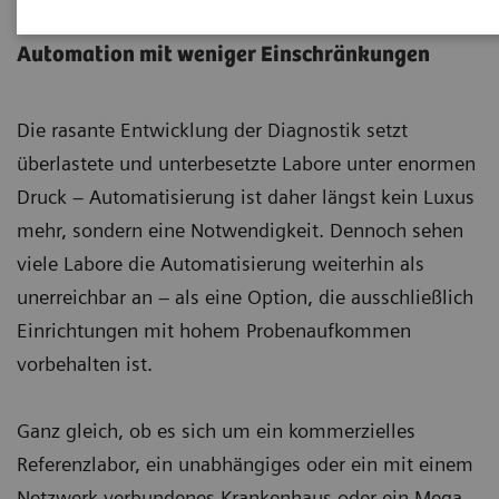
Portfolio zur Laborautomation
Automation mit weniger Einschränkungen
Die rasante Entwicklung der Diagnostik setzt
überlastete und unterbesetzte Labore unter enormen
Druck – Automatisierung ist daher längst kein Luxus
mehr, sondern eine Notwendigkeit. Dennoch sehen
viele Labore die Automatisierung weiterhin als
unerreichbar an – als eine Option, die ausschließlich
Einrichtungen mit hohem Probenaufkommen
vorbehalten ist.
Ganz gleich, ob es sich um ein kommerzielles
Referenzlabor, ein unabhängiges oder ein mit einem
Netzwerk verbundenes Krankenhaus oder ein Mega-