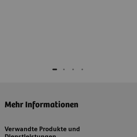
um
Dr. Helmut Lang
Ärztliche Direktion, Labor Blackholm Medical
Laboratory
Heilbronn, Deutschland
Mehr Informationen
Verwandte Produkte und
Dienstleistungen