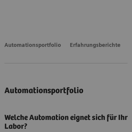
Neunundachtzig Prozent der Laborfachleute sind sich
einig, dass ihr Labor Automatisierung benötigt, um
mit der Nachfrage Schritt zu halten.
Automationsportfolio
Erfahrungsberichte
Automationsportfolio
Welche Automation eignet sich für Ihr
Labor?