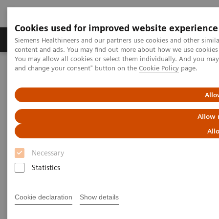
Cookies used for improved website experience
Produkte und Services
Fachbereiche
H
Siemens Healthineers and our partners use cookies and other simil
content and ads. You may find out more about how we use cookies b
You may allow all cookies or select them individually. And you ma
and change your consent" button on the
Cookie Policy
page.
Home
Labordiagnostik
Laborautomation
Allo
Allow 
All
Necessary
Statistics
Cookie declaration
Show details