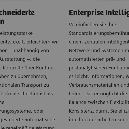
hneiderte
Enterprise Intelli
en
Vereinfachen Sie Ihre
 leistungsstarke
Standardisierungsbemühu
ntwickelt, erleichtern wir
einem zentralen intelligen
bor – unabhängig von
Netzwerk und Systemen m
Ausstattung –, die
automatisierten prä- und
 Kontrolle über Routine-
postanalytischen Funktion
oben zu übernehmen,
es leicht, Informationen, 
ktionalen Transport zu
Verbrauchsmaterialien und
fünfmal schneller ist als
teilen. Das ermöglicht die 
he
Balance zwischen Flexibili
rungssysteme, oder
Konsistenz, damit Sie effiz
gesteuerte automatische
intelligenter arbeiten könn
die regelmäßige Wartung