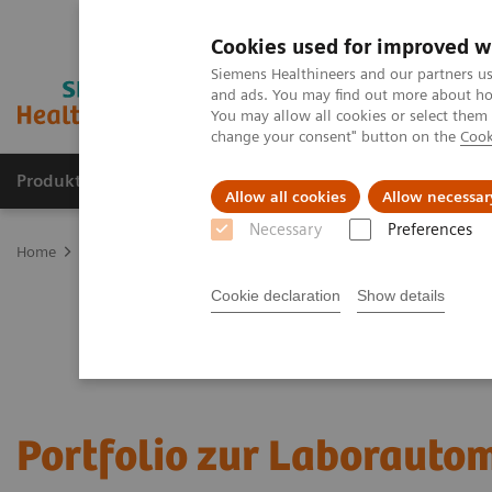
Cookies used for improved w
Siemens Healthineers and our partners us
and ads. You may find out more about how
You may allow all cookies or select them
change your consent" button on the
Cook
Produkte und Services
Fachbereiche
H
Allow all cookies
Allow necessar
Necessary
Preferences
Home
Labordiagnostik
Laborautomation
Cookie declaration
Show details
Portfolio zur Laborauto