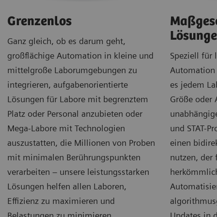
Grenzenlos
Maßgesc
Lösung
Ganz gleich, ob es darum geht,
großflächige Automation in kleine und
Speziell für
mittelgroße Laborumgebungen zu
Automation e
integrieren, aufgabenorientierte
es jedem La
Lösungen für Labore mit begrenztem
Größe oder 
Platz oder Personal anzubieten oder
unabhängige
Mega-Labore mit Technologien
und STAT-Pr
auszustatten, die Millionen von Proben
einen bidire
mit minimalen Berührungspunkten
nutzen, der 
verarbeiten – unsere leistungsstarken
herkömmlic
Lösungen helfen allen Laboren,
Automatisie
Effizienz zu maximieren und
algorithmus
Belastungen zu minimieren.
Updates in 