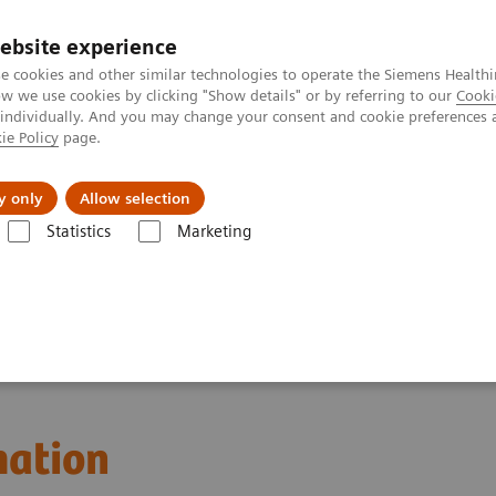
ebsite experience
e cookies and other similar technologies to operate the Siemens Healthi
 we use cookies by clicking "Show details" or by referring to our
Cooki
 individually. And you may change your consent and cookie preferences 
ie Policy
page.
erausforderungen & Lösungen
Insights
Über
y only
Allow selection
Statistics
Marketing
mation