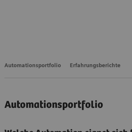
Nachfrage
Dreiundachtzig Prozent der Laborfachleute glauben,
dass die Nachfrage nach Tests weiter steigen wird.
Automationsportfolio
Erfahrungsberichte
Automationsportfolio