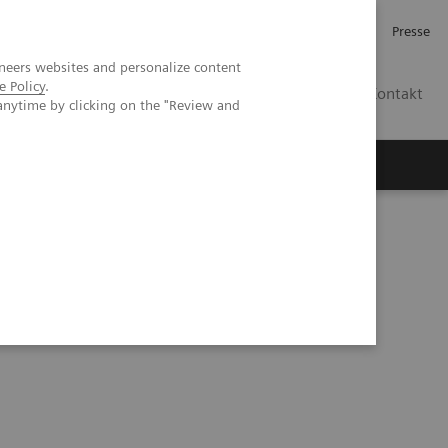
Karriere
Investor Relations
Presse
neers websites and personalize content
e Policy
.
AT
Kontakt
anytime by clicking on the "Review and
 uns